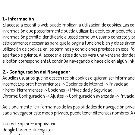
1.- Información
El acceso a este sitio web puede implicar la utilización de cookies. Las
información que posteriormente pueda utilizar. Es decir, es un pequeño
información permite identificarle a usted como un usuario concreto y p
estrictamente necesarias para que la página funcione bien y otras sirven
utilización de cookies, en los términos y condiciones previstos en esta P
apartado siguiente. Al acceder a este sitio web verá una ventana donde se
el botón correspondiente), continúa navegando o hace clic en algún link 
2.- Configuración del Navegador
Aquellos usuarios que no deseen recibir cookies o quieran ser informad
Internet Explorer: Herramientas -> Opciones de Internet -> Privacidad
Firefox: Herramientas -> Opciones -> Privacidad y Seguridad
Chrome: Configuración -> Ajustes -> Configuración avanzada -> Privacid
Adicionalmente, le informamos de las posibilidades de navegación priv
cada navegador este modo privado, puede tener diferentes nombres. A 
Internet Explorer: «Inprivate»
Google Chrome: «Incógnito»