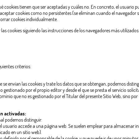
qué cookies tienen que ser aceptadas y cuáles no. En concreto, el usuario
aceptar cookies como no persistentes (se eliminan cuando el navegador se 
orrar cookies individualmente.
as cookies siguiendo las instrucciones de los navegadores más utilizados
uientes criterios:
 se envían las cookies y trate los datos que se obtengan, podemos disting
 gestionado por el propio editor y desde el que se presta el servicio solicit
ominio que no es gestionado por el Titular del presente Sitio Web, sino por
n activadas:
al podemos distinguir:
l usuario accede a una página web. Se suelen emplear para almacenar info
ficado en un sitio web).
 definido por el responsable de la cookie, y que puede ir de unos minutos 