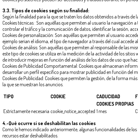
3.3. Tipos de cookies según su finalidad:
Según la finalidad para la que se traten los datos obtenidos a través de l
Cookies técnicas : Son aquéllas que permiten al usuario la navegación a t
controlar el tráfico y la comunicación de datos, identificar la sesión, acc
Cookies de personalización: Son aquéllas que permiten al usuario acceder
ejemplo serian el idioma, el tipo de navegador a través del cual accede al
Cookies de análisis: Son aquéllas que permiten al responsable de las mis
este tipo de cookies se utiliza en la medición de la actividad de los sitio
de introducir mejoras en función del análisis de los datos de uso que hace
Cookies de Publicidad Comportamental: Cookies que almacenan informac
desarrollar un perfil específico para mostrar publicidad en función del 
Cookies de Publicidad: Cookies que permiten la gestión, de la forma más e
la que se muestran los anuncios.
TIPO
COOKIE
CADUCIDAD
F
COOKIES PROPIAS
Estrictamente necesaria
cookie_notice_accepted
1 mes
C
4.-Qué ocurre si se deshabilitan las cookies
Como le hemos indicado anteriormente, algunas funcionalidades de los s
recursos estar deshabilitados.