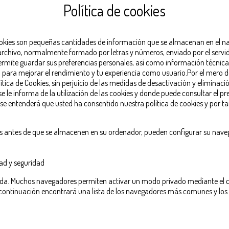
Política de cookies
 cookies son pequeñas cantidades de información que se almacenan en el na
 archivo, normalmente formado por letras y números, enviado por el servid
ermite guardar sus preferencias personales, así como información técnica
 para mejorar el rendimiento y tu experiencia como usuario.Por el mero de
olítica de Cookies, sin perjuicio de las medidas de desactivación y elimina
 le informa de la utilización de las cookies y donde puede consultar el pre
se entenderá que usted ha consentido nuestra política de cookies y por tan
os antes de que se almacenen en su ordenador, pueden configurar su naveg
ad y seguridad
ada. Muchos navegadores permiten activar un modo privado mediante el cu
continuación encontrará una lista de los navegadores más comunes y los 