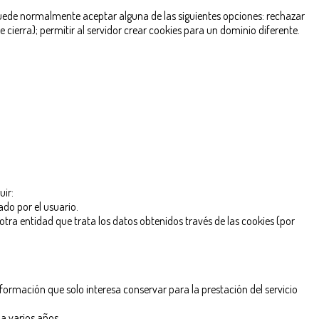
 puede normalmente aceptar alguna de las siguientes opciones: rechazar
cierra); permitir al servidor crear cookies para un dominio diferente.
:
uir:
ado por el usuario.
 otra entidad que trata los datos obtenidos través de las cookies (por
rmación que solo interesa conservar para la prestación del servicio
a varios años.