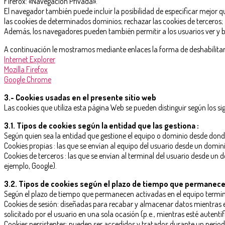
Firefox: «Navegación Privada».
El navegador también puede incluir la posibilidad de especificar mejor 
las cookies de determinados dominios; rechazar las cookies de terceros; 
Además, los navegadores pueden también permitir a los usuarios ver y b
A continuación le mostramos mediante enlaces la forma de deshabilitar l
Internet Explorer
Mozilla Firefox
Google Chrome
3.- Cookies usadas en el presente sitio web
Las cookies que utiliza esta página Web se pueden distinguir según los sig
3.1. Tipos de cookies según la entidad que las gestiona :
Según quien sea la entidad que gestione el equipo o dominio desde donde
Cookies propias : las que se envían al equipo del usuario desde un dominio
Cookies de terceros : las que se envían al terminal del usuario desde un d
ejemplo, Google).
3.2. Tipos de cookies según el plazo de tiempo que permanece
Según el plazo de tiempo que permanecen activadas en el equipo termin
Cookies de sesión: diseñadas para recabar y almacenar datos mientras e
solicitado por el usuario en una sola ocasión (p.e., mientras esté autenti
Cookies persistentes: pueden ser accedidos y tratados durante un periodo