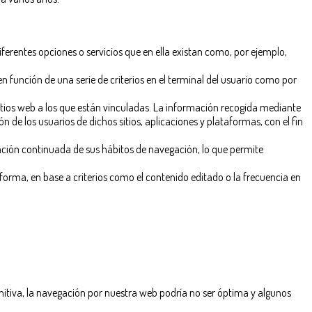
iferentes opciones o servicios que en ella existan como, por ejemplo,
n función de una serie de criterios en el terminal del usuario como por
sitios web a los que están vinculadas. La información recogida mediante
ón de los usuarios de dichos sitios, aplicaciones y plataformas, con el fin
ción continuada de sus hábitos de navegación, lo que permite
aforma, en base a criterios como el contenido editado o la frecuencia en
nitiva, la navegación por nuestra web podría no ser óptima y algunos