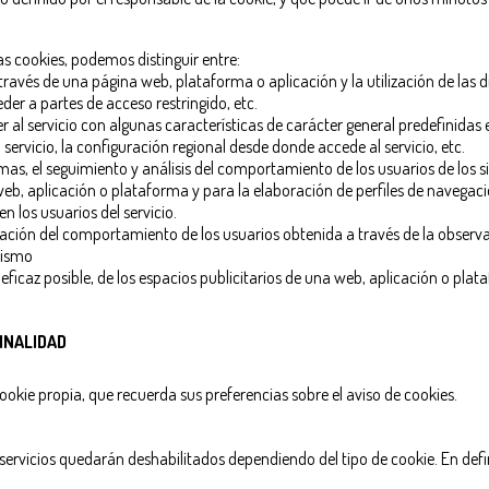
as cookies, podemos distinguir entre:
ravés de una página web, plataforma o aplicación y la utilización de las d
eder a partes de acceso restringido, etc.
 al servicio con algunas características de carácter general predefinidas e
 servicio, la configuración regional desde donde accede al servicio, etc.
mas, el seguimiento y análisis del comportamiento de los usuarios de los 
s web, aplicación o plataforma y para la elaboración de perfiles de navegaci
n los usuarios del servicio.
ión del comportamiento de los usuarios obtenida a través de la observa
mismo
ficaz posible, de los espacios publicitarios de una web, aplicación o plat
INALIDAD
ookie propia, que recuerda sus preferencias sobre el aviso de cookies.
ervicios quedarán deshabilitados dependiendo del tipo de cookie. En defi