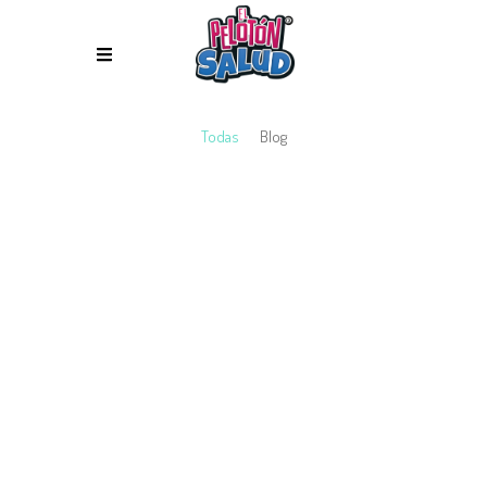
Todas
Blog
1 febrero, 2019
Blog
COFICAM inicia en Puertollano (Ciudad
Real), la campaña sobre ergonomía
postural dirigida a los escolares, “El
Pelotón Salud”
El Colegio Profesional de Fisioterapeutas de
Castilla-Mancha (COFICAM) con el apoyo de las
Consejerías de Sanidad y de Educación, Cultura y