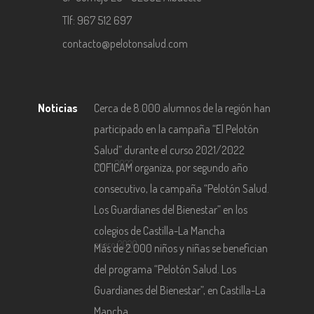
Tlf: 967 512 697
contacto@pelotonsalud.com
Noticias
Cerca de 8.000 alumnos de la región han
participado en la campaña “El Pelotón
Salud” durante el curso 2021/2022
junio 2022
COFICAM organiza, por segundo año
consecutivo, la campaña “Pelotón Salud.
Los Guardianes del Bienestar” en los
colegios de Castilla-La Mancha
enero 2020
Más de 2.000 niños y niñas se benefician
del programa “Pelotón Salud. Los
Guardianes del Bienestar”, en Castilla-La
Mancha