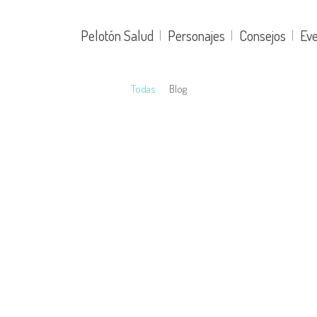
Pelotón Salud
Personajes
Consejos
Ev
Todas
Blog
bre
s,
La
la-La
que