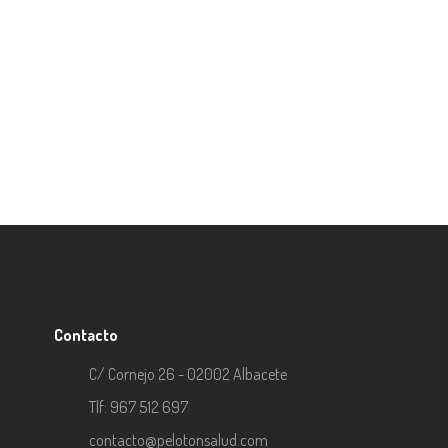
Sur (Albacete). La presentación ha contado con la
presencia de Diego Pérez, Director Provincial de
Educación, Cultura y Deportes en Albacete; Natalio
Martínez, presidente de COFICAM y Ana Galindo,
fisioterapeuta y responsable de la campaña “El Pelotó
por
Pelotonsalud
0
Contacto
C/ Cornejo 26 - 02002 Albacete
Tlf: 967 512 697
contacto@pelotonsalud.com